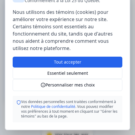
Conformément à la Loi 25 du Québec
Nous utilisons des témoins (cookies) pour
améliorer votre expérience sur notre site.
Certains témoins sont essentiels au
fonctionnement du site, tandis que d'autres
"
Gestion IPC figure parmi les meilleurs
nous aident à comprendre comment vous
entreprises avec qui nous travaillons pour le
utilisez notre plateforme.
lavage extérieur des immeubles. La coordination
est toujours simple, rapide et efficace.
"
Tout accepter
Essentiel seulement
Beauce Sous-Pression
Personnaliser mes choix
Partenaire
Vos données personnelles sont traitées conformément à
notre
Politique de confidentialité
. Vous pouvez modifier
vos préférences à tout moment en cliquant sur "Gérer les
témoins" au bas de la page.
5/5
Note moyenne:
sur Google
Voir tous les avis